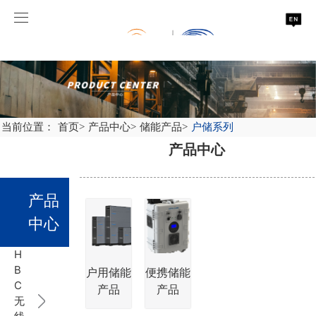
永利总站·(中国)集团
当前位置：
首页
>
产品中心
>
储能产品
>
户储系列
产品中心
产品
中心
H
B
户用储能
便携储能
C
产品
产品
无