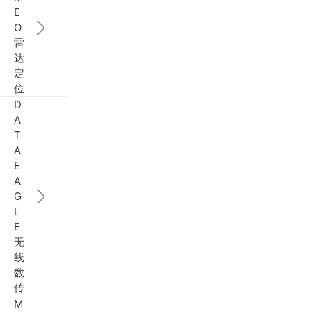
E
O
雷
达
定
位
D
A
T
A
E
A
G
L
E
无
线
数
传
M