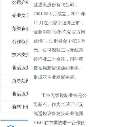
公司介绍
业通讯股份有限公司，
2001 年 6 月成立，2021 年
企业文化
11 月在北交所挂牌上市，
荣誉资质
证券简称“永利总站官方网
通讯”，注册资金 14026 万
合作伙伴
元。公司深耕工业无线遥
技术支持
控行业二十余载，同时积
售后服务
极布局新能源储能业务，
形成双主业发展格局。
办事处网点
售后服务网
工业无线控制业务是公
司基石。作为全球工业无
点
资料下载
线遥控设备龙头企业德国
HBC 在中国的唯一合作伙