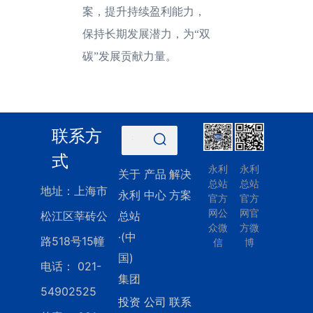
案，提升持续盈利能力，
保持长期发展潜力，为“双
碳”发展贡献力量。
联系方
清空
记录
式
永利
永利
历史
关于
产品
解决
记录
总站
总站
地址：上海市
永利
中心
方案
官方
官方
取消
网公
网官
松江区莘砖公
总站
清空
众微
方微
·(中
记录
路518号15幢
信
博
历史
国)
电话：
021-
记录
集团
54902525
投资
公司
联系