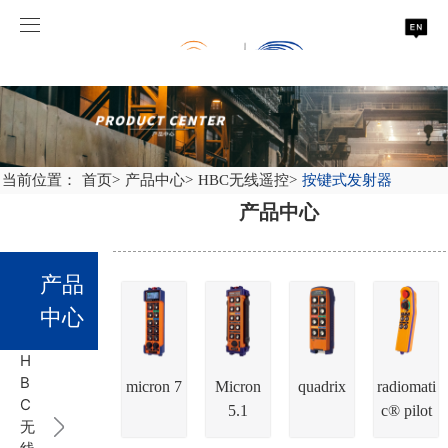
永利总站·(中国)集团
当前位置：
首页
>
产品中心
>
HBC无线遥控
>
按键式发射器
产品中心
产品
中心
H
B
micron 7
Micron
quadrix
radiomati
C
5.1
c® pilot
无