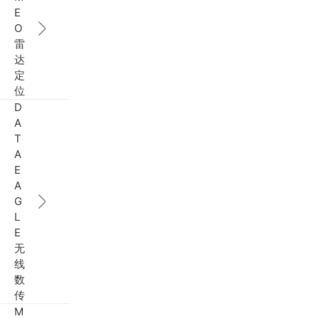
E
O
雷
达
定
位
D
A
T
A
E
A
G
L
E
无
线
数
传
M