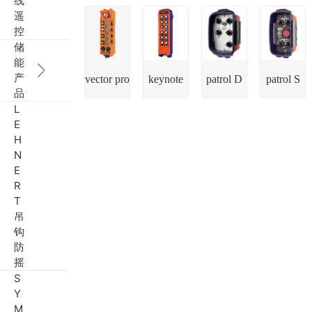
线
遥
控
储
能
产
vector pro
keynote
patrol D
patrol S
品
L
E
H
N
E
R
T
吊
钩
防
摇
S
Y
M