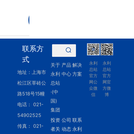
：
021-
54902525
联系方
清空
记录
式
永利
永利
历史
关于
产品
解决
记录
总站
总站
地址：上海市
永利
中心
方案
官方
官方
取消
网公
网官
松江区莘砖公
总站
清空
众微
方微
·(中
记录
路518号15幢
信
博
历史
国)
电话：
021-
记录
集团
54902525
投资
公司
联系
传真：
021-
者关
动态
永利