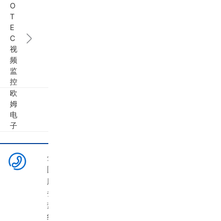
O
T
E
C
视
频
监
控
欧
姆
电
子
全
国
服
务
热
线