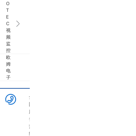
O
T
E
C
视
频
监
控
欧
姆
电
子
全
国
服
务
热
线