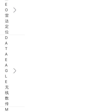
E
O
雷
达
定
位
D
A
T
A
E
A
G
L
E
无
线
数
传
M