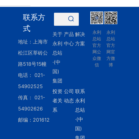
联系方
清空
记录
式
永利
永利
历史
关于
产品
解决
记录
总站
总站
地址：上海市
永利
中心
方案
官方
官方
取消
网公
网官
松江区莘砖公
总站
清空
众微
方微
·(中
记录
路518号15幢
信
博
历史
国)
电话：
021-
记录
集团
54902525
投资
公司
联系
传真：
021-
者关
动态
永利
54902626
系
总站
·(中
邮编：201612
国)
集团