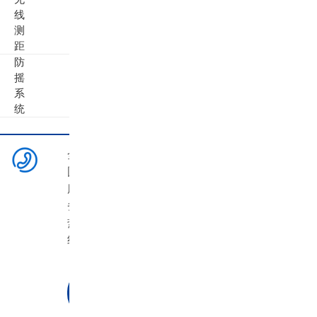
线
测
距
防
摇
系
统
全
国
服
务
热
线
：
021-
54902525